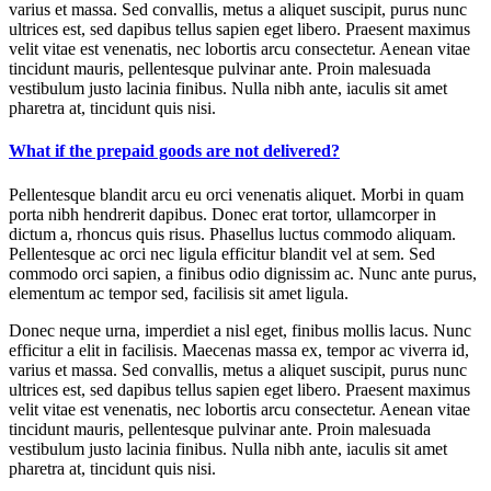
varius et massa. Sed convallis, metus a aliquet suscipit, purus nunc
ultrices est, sed dapibus tellus sapien eget libero. Praesent maximus
velit vitae est venenatis, nec lobortis arcu consectetur. Aenean vitae
tincidunt mauris, pellentesque pulvinar ante. Proin malesuada
vestibulum justo lacinia finibus. Nulla nibh ante, iaculis sit amet
pharetra at, tincidunt quis nisi.
What if the prepaid goods are not delivered?
Pellentesque blandit arcu eu orci venenatis aliquet. Morbi in quam
porta nibh hendrerit dapibus. Donec erat tortor, ullamcorper in
dictum a, rhoncus quis risus. Phasellus luctus commodo aliquam.
Pellentesque ac orci nec ligula efficitur blandit vel at sem. Sed
commodo orci sapien, a finibus odio dignissim ac. Nunc ante purus,
elementum ac tempor sed, facilisis sit amet ligula.
Donec neque urna, imperdiet a nisl eget, finibus mollis lacus. Nunc
efficitur a elit in facilisis. Maecenas massa ex, tempor ac viverra id,
varius et massa. Sed convallis, metus a aliquet suscipit, purus nunc
ultrices est, sed dapibus tellus sapien eget libero. Praesent maximus
velit vitae est venenatis, nec lobortis arcu consectetur. Aenean vitae
tincidunt mauris, pellentesque pulvinar ante. Proin malesuada
vestibulum justo lacinia finibus. Nulla nibh ante, iaculis sit amet
pharetra at, tincidunt quis nisi.