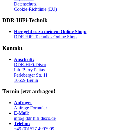
Datenschutz
Cookie-Richtlinie (EU)
DDR-HiFi-Technik
Hier geht es zu meinem Online Shop:
DDR HiFi Technik - Online Shop
Kontakt
Anschrift:
DDR-HiFi-Disco
Inh. Barry Pattas
Perleberger Str. 11
10559 Berlin
Termin jetzt anfragen!
Anfrage:
Anfrage Formular
E-Mail:
info@ddr-hifi-disco.de
Telefon:
+49 (0)1577 4997909