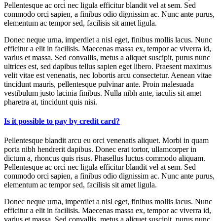
Pellentesque ac orci nec ligula efficitur blandit vel at sem. Sed
commodo orci sapien, a finibus odio dignissim ac. Nunc ante purus,
elementum ac tempor sed, facilisis sit amet ligula.
Donec neque urna, imperdiet a nisl eget, finibus mollis lacus. Nunc
efficitur a elit in facilisis. Maecenas massa ex, tempor ac viverra id,
varius et massa. Sed convallis, metus a aliquet suscipit, purus nunc
ultrices est, sed dapibus tellus sapien eget libero. Praesent maximus
velit vitae est venenatis, nec lobortis arcu consectetur. Aenean vitae
tincidunt mauris, pellentesque pulvinar ante. Proin malesuada
vestibulum justo lacinia finibus. Nulla nibh ante, iaculis sit amet
pharetra at, tincidunt quis nisi.
Is it possible to pay by credit card?
Pellentesque blandit arcu eu orci venenatis aliquet. Morbi in quam
porta nibh hendrerit dapibus. Donec erat tortor, ullamcorper in
dictum a, rhoncus quis risus. Phasellus luctus commodo aliquam.
Pellentesque ac orci nec ligula efficitur blandit vel at sem. Sed
commodo orci sapien, a finibus odio dignissim ac. Nunc ante purus,
elementum ac tempor sed, facilisis sit amet ligula.
Donec neque urna, imperdiet a nisl eget, finibus mollis lacus. Nunc
efficitur a elit in facilisis. Maecenas massa ex, tempor ac viverra id,
varius et massa. Sed convallis, metus a aliquet suscipit, purus nunc