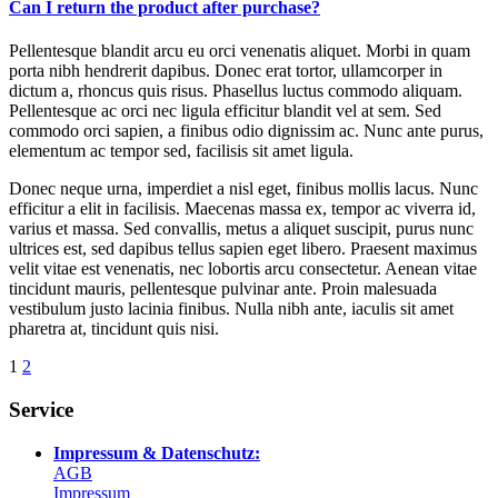
Can I return the product after purchase?
Pellentesque blandit arcu eu orci venenatis aliquet. Morbi in quam
porta nibh hendrerit dapibus. Donec erat tortor, ullamcorper in
dictum a, rhoncus quis risus. Phasellus luctus commodo aliquam.
Pellentesque ac orci nec ligula efficitur blandit vel at sem. Sed
commodo orci sapien, a finibus odio dignissim ac. Nunc ante purus,
elementum ac tempor sed, facilisis sit amet ligula.
Donec neque urna, imperdiet a nisl eget, finibus mollis lacus. Nunc
efficitur a elit in facilisis. Maecenas massa ex, tempor ac viverra id,
varius et massa. Sed convallis, metus a aliquet suscipit, purus nunc
ultrices est, sed dapibus tellus sapien eget libero. Praesent maximus
velit vitae est venenatis, nec lobortis arcu consectetur. Aenean vitae
tincidunt mauris, pellentesque pulvinar ante. Proin malesuada
vestibulum justo lacinia finibus. Nulla nibh ante, iaculis sit amet
pharetra at, tincidunt quis nisi.
Posts
1
2
navigation
Service
Impressum & Datenschutz:
AGB
Impressum