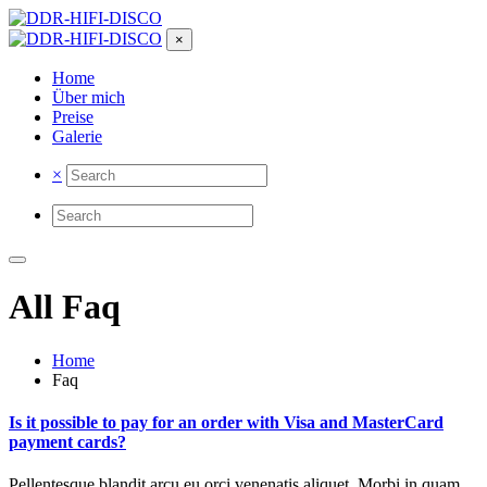
×
Home
Über mich
Preise
Galerie
×
All Faq
Home
Faq
Is it possible to pay for an order with Visa and MasterCard
payment cards?
Pellentesque blandit arcu eu orci venenatis aliquet. Morbi in quam