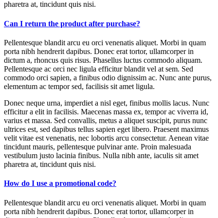
pharetra at, tincidunt quis nisi.
Can I return the product after purchase?
Pellentesque blandit arcu eu orci venenatis aliquet. Morbi in quam
porta nibh hendrerit dapibus. Donec erat tortor, ullamcorper in
dictum a, rhoncus quis risus. Phasellus luctus commodo aliquam.
Pellentesque ac orci nec ligula efficitur blandit vel at sem. Sed
commodo orci sapien, a finibus odio dignissim ac. Nunc ante purus,
elementum ac tempor sed, facilisis sit amet ligula.
Donec neque urna, imperdiet a nisl eget, finibus mollis lacus. Nunc
efficitur a elit in facilisis. Maecenas massa ex, tempor ac viverra id,
varius et massa. Sed convallis, metus a aliquet suscipit, purus nunc
ultrices est, sed dapibus tellus sapien eget libero. Praesent maximus
velit vitae est venenatis, nec lobortis arcu consectetur. Aenean vitae
tincidunt mauris, pellentesque pulvinar ante. Proin malesuada
vestibulum justo lacinia finibus. Nulla nibh ante, iaculis sit amet
pharetra at, tincidunt quis nisi.
How do I use a promotional code?
Pellentesque blandit arcu eu orci venenatis aliquet. Morbi in quam
porta nibh hendrerit dapibus. Donec erat tortor, ullamcorper in