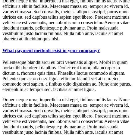
Donec neque urna, imperdiet a nisl eget, finibus mollis lacus. Nunc
efficitur a elit in facilisis. Maecenas massa ex, tempor ac viverra id,
varius et massa. Sed convallis, metus a aliquet suscipit, purus nunc
ultrices est, sed dapibus tellus sapien eget libero. Praesent maximus
velit vitae est venenatis, nec lobortis arcu consectetur. Aenean vitae
tincidunt mauris, pellentesque pulvinar ante. Proin malesuada
vestibulum justo lacinia finibus. Nulla nibh ante, iaculis sit amet
pharetra at, tincidunt quis nisi.
What payment methods exist in your company?
Pellentesque blandit arcu eu orci venenatis aliquet. Morbi in quam
porta nibh hendrerit dapibus. Donec erat tortor, ullamcorper in
dictum a, rhoncus quis risus. Phasellus luctus commodo aliquam.
Pellentesque ac orci nec ligula efficitur blandit vel at sem. Sed
commodo orci sapien, a finibus odio dignissim ac. Nunc ante purus,
elementum ac tempor sed, facilisis sit amet ligula.
Donec neque urna, imperdiet a nisl eget, finibus mollis lacus. Nunc
efficitur a elit in facilisis. Maecenas massa ex, tempor ac viverra id,
varius et massa. Sed convallis, metus a aliquet suscipit, purus nunc
ultrices est, sed dapibus tellus sapien eget libero. Praesent maximus
velit vitae est venenatis, nec lobortis arcu consectetur. Aenean vitae
tincidunt mauris, pellentesque pulvinar ante. Proin malesuada
vestibulum justo lacinia finibus. Nulla nibh ante, iaculis sit amet