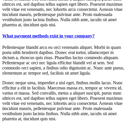
ultrices est, sed dapibus tellus sapien eget libero. Praesent maximus
velit vitae est venenatis, nec lobortis arcu consectetur. Aenean vitae
tincidunt mauris, pellentesque pulvinar ante. Proin malesuada
vestibulum justo lacinia finibus. Nulla nibh ante, iaculis sit amet
pharetra at, tincidunt quis nisi.
What payment methods exist in your company?
Pellentesque blandit arcu eu orci venenatis aliquet. Morbi in quam
porta nibh hendrerit dapibus. Donec erat tortor, ullamcorper in
dictum a, rhoncus quis risus. Phasellus luctus commodo aliquam.
Pellentesque ac orci nec ligula efficitur blandit vel at sem. Sed
commodo orci sapien, a finibus odio dignissim ac. Nunc ante purus,
elementum ac tempor sed, facilisis sit amet ligula.
Donec neque urna, imperdiet a nisl eget, finibus mollis lacus. Nunc
efficitur a elit in facilisis. Maecenas massa ex, tempor ac viverra id,
varius et massa. Sed convallis, metus a aliquet suscipit, purus nunc
ultrices est, sed dapibus tellus sapien eget libero. Praesent maximus
velit vitae est venenatis, nec lobortis arcu consectetur. Aenean vitae
tincidunt mauris, pellentesque pulvinar ante. Proin malesuada
vestibulum justo lacinia finibus. Nulla nibh ante, iaculis sit amet
pharetra at, tincidunt quis nisi.