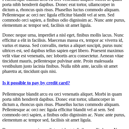
porta nibh hendrerit dapibus. Donec erat tortor, ullamcorper in
dictum a, rhoncus quis risus. Phasellus luctus commodo aliquam.
Pellentesque ac orci nec ligula efficitur blandit vel at sem. Sed
commodo orci sapien, a finibus odio dignissim ac. Nunc ante purus,
elementum ac tempor sed, facilisis sit amet ligula.
Donec neque urna, imperdiet a nisl eget, finibus mollis lacus. Nunc
efficitur a elit in facilisis. Maecenas massa ex, tempor ac viverra id,
varius et massa. Sed convallis, metus a aliquet suscipit, purus nunc
ultrices est, sed dapibus tellus sapien eget libero. Praesent maximus
velit vitae est venenatis, nec lobortis arcu consectetur. Aenean vitae
tincidunt mauris, pellentesque pulvinar ante. Proin malesuada
vestibulum justo lacinia finibus. Nulla nibh ante, iaculis sit amet
pharetra at, tincidunt quis nisi.
Is it possible to pay by credit card?
Pellentesque blandit arcu eu orci venenatis aliquet. Morbi in quam
porta nibh hendrerit dapibus. Donec erat tortor, ullamcorper in
dictum a, rhoncus quis risus. Phasellus luctus commodo aliquam.
Pellentesque ac orci nec ligula efficitur blandit vel at sem. Sed
commodo orci sapien, a finibus odio dignissim ac. Nunc ante purus,
elementum ac tempor sed, facilisis sit amet ligula.