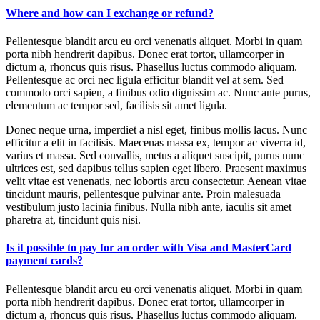
Where and how can I exchange or refund?
Pellentesque blandit arcu eu orci venenatis aliquet. Morbi in quam
porta nibh hendrerit dapibus. Donec erat tortor, ullamcorper in
dictum a, rhoncus quis risus. Phasellus luctus commodo aliquam.
Pellentesque ac orci nec ligula efficitur blandit vel at sem. Sed
commodo orci sapien, a finibus odio dignissim ac. Nunc ante purus,
elementum ac tempor sed, facilisis sit amet ligula.
Donec neque urna, imperdiet a nisl eget, finibus mollis lacus. Nunc
efficitur a elit in facilisis. Maecenas massa ex, tempor ac viverra id,
varius et massa. Sed convallis, metus a aliquet suscipit, purus nunc
ultrices est, sed dapibus tellus sapien eget libero. Praesent maximus
velit vitae est venenatis, nec lobortis arcu consectetur. Aenean vitae
tincidunt mauris, pellentesque pulvinar ante. Proin malesuada
vestibulum justo lacinia finibus. Nulla nibh ante, iaculis sit amet
pharetra at, tincidunt quis nisi.
Is it possible to pay for an order with Visa and MasterCard
payment cards?
Pellentesque blandit arcu eu orci venenatis aliquet. Morbi in quam
porta nibh hendrerit dapibus. Donec erat tortor, ullamcorper in
dictum a, rhoncus quis risus. Phasellus luctus commodo aliquam.