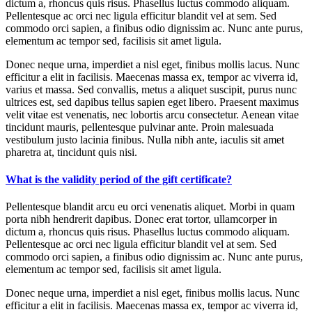
dictum a, rhoncus quis risus. Phasellus luctus commodo aliquam.
Pellentesque ac orci nec ligula efficitur blandit vel at sem. Sed
commodo orci sapien, a finibus odio dignissim ac. Nunc ante purus,
elementum ac tempor sed, facilisis sit amet ligula.
Donec neque urna, imperdiet a nisl eget, finibus mollis lacus. Nunc
efficitur a elit in facilisis. Maecenas massa ex, tempor ac viverra id,
varius et massa. Sed convallis, metus a aliquet suscipit, purus nunc
ultrices est, sed dapibus tellus sapien eget libero. Praesent maximus
velit vitae est venenatis, nec lobortis arcu consectetur. Aenean vitae
tincidunt mauris, pellentesque pulvinar ante. Proin malesuada
vestibulum justo lacinia finibus. Nulla nibh ante, iaculis sit amet
pharetra at, tincidunt quis nisi.
What is the validity period of the gift certificate?
Pellentesque blandit arcu eu orci venenatis aliquet. Morbi in quam
porta nibh hendrerit dapibus. Donec erat tortor, ullamcorper in
dictum a, rhoncus quis risus. Phasellus luctus commodo aliquam.
Pellentesque ac orci nec ligula efficitur blandit vel at sem. Sed
commodo orci sapien, a finibus odio dignissim ac. Nunc ante purus,
elementum ac tempor sed, facilisis sit amet ligula.
Donec neque urna, imperdiet a nisl eget, finibus mollis lacus. Nunc
efficitur a elit in facilisis. Maecenas massa ex, tempor ac viverra id,